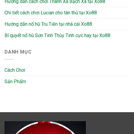
Hướng dẫn cách chơi Thanh Xà Bạch Xà tại Xo88
Chi tiết cách chơi Lucian cho tân thủ tại Xo88
Hướng dẫn nổ hũ Tru Tiên tại nhà cái Xo88
Bí quyết nổ hũ Sơn Tinh Thủy Tinh cực hay tại Xo88
DANH MỤC
Cách Chơi
Sản Phẩm