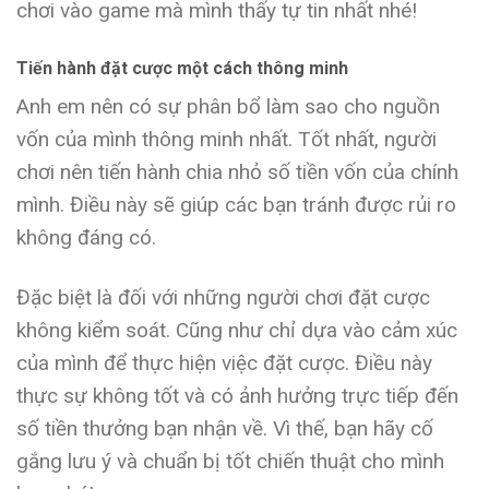
chơi vào game mà mình thấy tự tin nhất nhé!
Tiến hành đặt cược một cách thông minh
Anh em nên có sự phân bổ làm sao cho nguồn
vốn của mình thông minh nhất. Tốt nhất, người
chơi nên tiến hành chia nhỏ số tiền vốn của chính
mình. Điều này sẽ giúp các bạn tránh được rủi ro
không đáng có.
Đặc biệt là đối với những người chơi đặt cược
không kiểm soát. Cũng như chỉ dựa vào cảm xúc
của mình để thực hiện việc đặt cược. Điều này
thực sự không tốt và có ảnh hưởng trực tiếp đến
số tiền thưởng bạn nhận về. Vì thế, bạn hãy cố
gắng lưu ý và chuẩn bị tốt chiến thuật cho mình