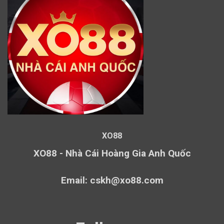
XO88
XO88 - Nhà Cái Hoàng Gia Anh Quốc
Email:
cskh@xo88.com