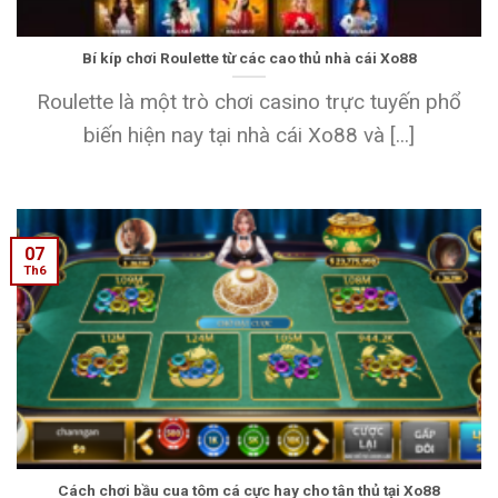
Bí kíp chơi Roulette từ các cao thủ nhà cái Xo88
Roulette là một trò chơi casino trực tuyến phổ
biến hiện nay tại nhà cái Xo88 và [...]
07
Th6
Cách chơi bầu cua tôm cá cực hay cho tân thủ tại Xo88