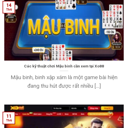
14
Th6
Các kỹ thuật chơi Mậu binh cần xem tại Xo88
Mậu binh, binh xập xám là một game bài hiện
đang thu hút được rất nhiều [...]
11
Th6