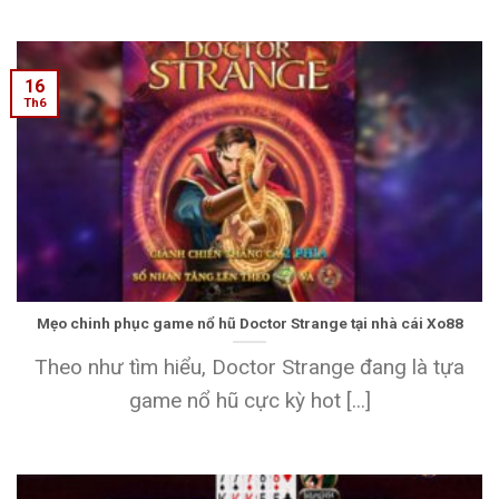
16
Th6
Mẹo chinh phục game nổ hũ Doctor Strange tại nhà cái Xo88
Theo như tìm hiểu, Doctor Strange đang là tựa
game nổ hũ cực kỳ hot [...]