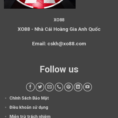
XO88
XO88 - Nhà Cái Hoàng Gia Anh Quốc
Email:
cskh@xo88.com
Follow us
Chính Sách Bảo Mật
Điều khoản sử dụng
Miễn trừ trách nhiệm