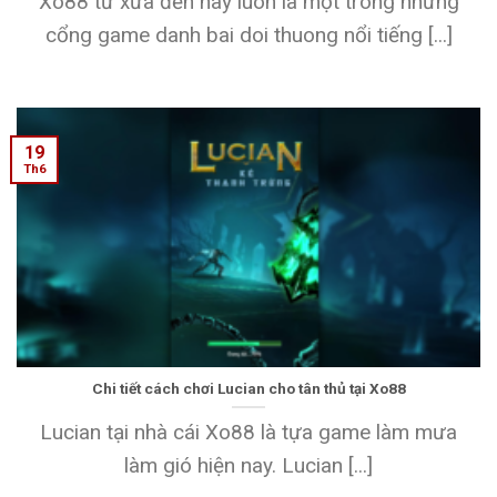
Xo88 từ xưa đến nay luôn là một trong những
cổng game danh bai doi thuong nổi tiếng [...]
19
Th6
Chi tiết cách chơi Lucian cho tân thủ tại Xo88
Lucian tại nhà cái Xo88 là tựa game làm mưa
làm gió hiện nay. Lucian [...]