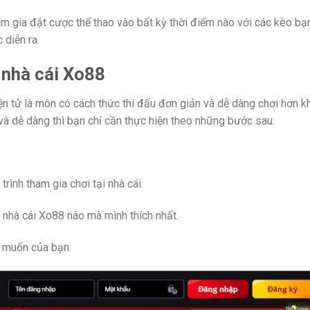
m gia đặt cược thể thao vào bất kỳ thời điểm nào với các kèo bạn
 diễn ra.
 nhà cái Xo88
ện tử là môn có cách thức thi đấu đơn giản và dễ dàng chơi hơn k
à dễ dàng thì bạn chỉ cần thực hiện theo những bước sau:
rình tham gia chơi tại nhà cái.
 nhà cái Xo88 nào mà mình thích nhất.
 muốn của bạn.