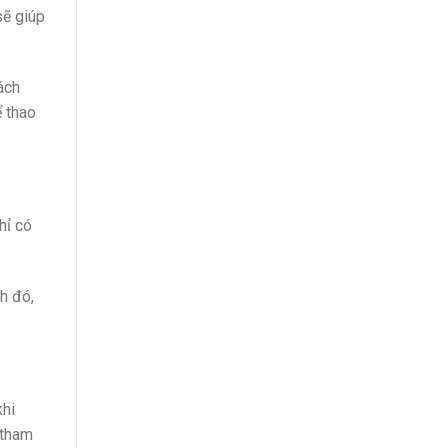
sẽ giúp
ách
ể thao
hỉ có
h đó,
khi
 tham