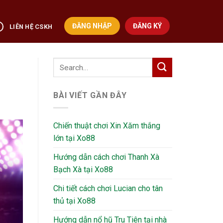
ĐĂNG NHẬP
ĐĂNG KÝ
LIÊN HỆ CSKH
BÀI VIẾT GẦN ĐÂY
Chiến thuật chơi Xin Xăm thắng
lớn tại Xo88
Hướng dẫn cách chơi Thanh Xà
Bạch Xà tại Xo88
Chi tiết cách chơi Lucian cho tân
thủ tại Xo88
Hướng dẫn nổ hũ Tru Tiên tại nhà