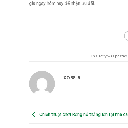
gia ngay hôm nay để nhận ưu đãi.
This entry was posted
XO88-5
Chiến thuật chơi Rồng hổ thắng lớn tại nhà c