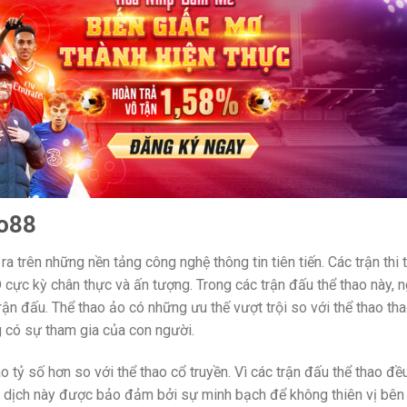
Xo88
ra trên những nền tảng công nghệ thông tin tiên tiến. Các trận thi 
3D cực kỳ chân thực và ấn tượng. Trong các trận đấu thể thao này, 
ận đấu. Thể thao ảo có những ưu thế vượt trội so với thể thao th
g có sự tham gia của con người.
o tỷ số hơn so với thể thao cổ truyền. Vì các trận đấu thể thao đ
dịch này được bảo đảm bởi sự minh bạch để không thiên vị bên 