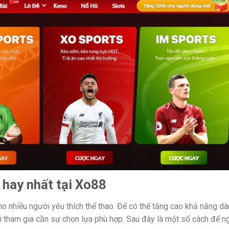
 hay nhất tại Xo88
cho nhiều người yêu thích thể thao. Để có thể tăng cao khả năng d
ời tham gia cần sự chọn lựa phù hợp. Sau đây là một số cách để n