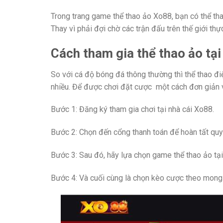
Trong trang game thể thao ảo Xo88, bạn có thể tha
Thay vì phải đợi chờ các trận đấu trên thế giới thực
Cách tham gia thể thao ảo tại
So với cá độ bóng đá thông thường thì thể thao đi
nhiều. Để được chơi đặt cược một cách đơn giản v
Bước 1: Đăng ký tham gia chơi tại nhà cái Xo88.
Bước 2: Chọn đến cổng thanh toán để hoàn tất quy t
Bước 3: Sau đó, hãy lựa chọn game thể thao ảo tại
Bước 4: Và cuối cùng là chọn kèo cược theo mong